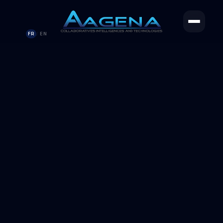
FR
EN
/